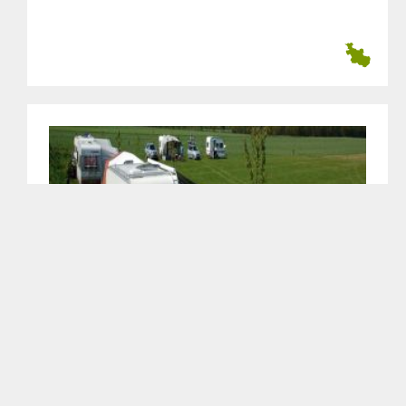
Minicamping Hoeve de Maasduinen
Wellerlooi