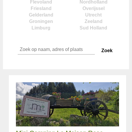
Flevoland
Nordholland
Friesland
Overijssel
Gelderland
Utrecht
Groningen
Zeeland
Limburg
Sud Holland