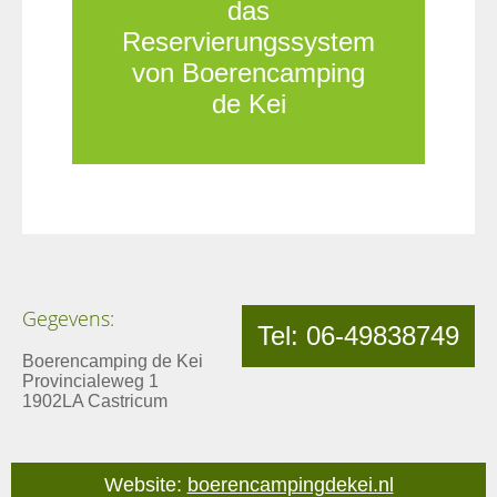
das
Reservierungssystem
von Boerencamping
de Kei
Gegevens:
Tel: 06-49838749
Boerencamping de Kei
Provincialeweg 1
1902LA Castricum
Website:
boerencampingdekei.nl