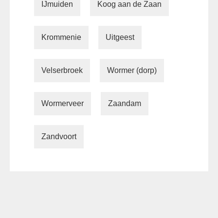
IJmuiden
Koog aan de Zaan
Krommenie
Uitgeest
Velserbroek
Wormer (dorp)
Wormerveer
Zaandam
Zandvoort
Fietsknooppunten bij
Boerencamping de Kei