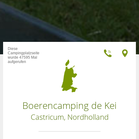
Diese
Campingplatzseite
wurde 47595 Mal
aufgerufen
Boerencamping de Kei
Castricum, Nordholland