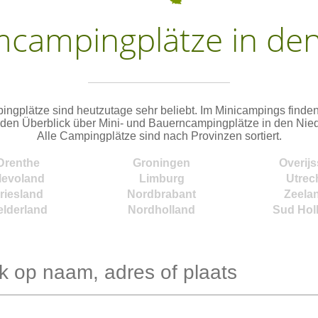
mcampingplätze in de
ngplätze sind heutzutage sehr beliebt. Im Minicampings finde
en Überblick über Mini- und Bauerncampingplätze in den Nie
Alle Campingplätze sind nach Provinzen sortiert.
Drenthe
Groningen
Overijs
levoland
Limburg
Utrec
riesland
Nordbrabant
Zeela
elderland
Nordholland
Sud Hol