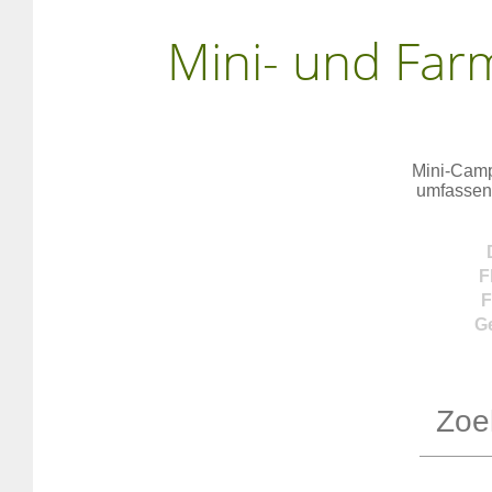
Mini- und Far
Mini-Campi
umfassend
F
F
G