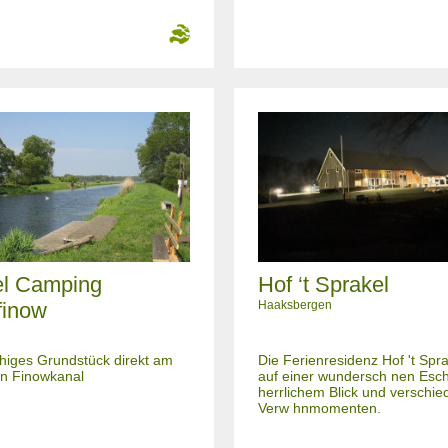
el Camping
Hof ‘t Sprakel
finow
Haaksbergen
uhiges Grundstück direkt am
Die Ferienresidenz Hof 't Spra
en Finowkanal
auf einer wundersch nen Esch
herrlichem Blick und verschi
Verw hnmomenten.