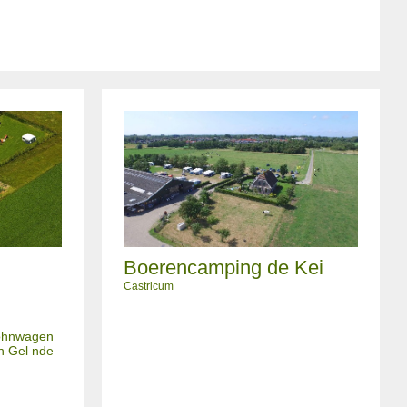
Boerencamping de Kei
Castricum
 Wohnwagen
en Gel nde