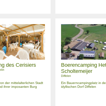
g des Cerisiers
Boerencamping He
elin
Scholtemeijer
Diffelen
on der mittelalterlichen Stadt
Ein Bauerncampingplatz in de
nd ihrer imposanten Burg
idyllischen Dorf Diffelen