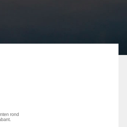
unten rond
abant.