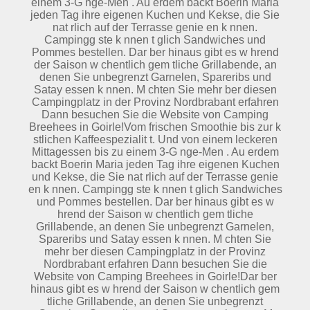
einem 3-G nge-Men . Au erdem backt Boerin Maria
jeden Tag ihre eigenen Kuchen und Kekse, die Sie
nat rlich auf der Terrasse genie en k nnen.
Campingg ste k nnen t glich Sandwiches und
Pommes bestellen. Dar ber hinaus gibt es w hrend
der Saison w chentlich gem tliche Grillabende, an
denen Sie unbegrenzt Garnelen, Spareribs und
Satay essen k nnen. M chten Sie mehr ber diesen
Campingplatz in der Provinz Nordbrabant erfahren
Dann besuchen Sie die Website von Camping
Breehees in Goirle!Vom frischen Smoothie bis zur k
stlichen Kaffeespezialit t. Und von einem leckeren
Mittagessen bis zu einem 3-G nge-Men . Au erdem
backt Boerin Maria jeden Tag ihre eigenen Kuchen
und Kekse, die Sie nat rlich auf der Terrasse genie
en k nnen. Campingg ste k nnen t glich Sandwiches
und Pommes bestellen. Dar ber hinaus gibt es w
hrend der Saison w chentlich gem tliche
Grillabende, an denen Sie unbegrenzt Garnelen,
Spareribs und Satay essen k nnen. M chten Sie
mehr ber diesen Campingplatz in der Provinz
Nordbrabant erfahren Dann besuchen Sie die
Website von Camping Breehees in Goirle!Dar ber
hinaus gibt es w hrend der Saison w chentlich gem
tliche Grillabende, an denen Sie unbegrenzt