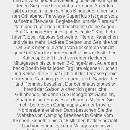
und an verschiedenen Stellen gibt es Go-Karts, mit
denen Sie gerne herumfahren k nnen. Au erdem
gibt es regelm ig ein sch nes Bingo oder einen sch
nen Grillabend. Tierwiese SuperHuub ist ganz stolz
auf seine Tierwiese! Begleite ihn, um die Tiere zu f
ttern und zu pflegen und beobachte deine Augen!
Auf Camping Breehees gibt es echte ""Kuschelh
hner"", Esel, Alpakas,Schweine, Pferde, Kaninchen
und vieles mehr! Leckere Speisen und Getr nke vor
Ort Sie k nnen alle Arten von Leckereien vor Ort
genie en. Vom frischen Smoothie bis zur k stlichen
Kaffeespezialit t. Und von einem leckeren
Mittagessen bis zu einem 3-G nge-Men . Au erdem
backt Boerin Maria jeden Tag ihre eigenen Kuchen
und Kekse, die Sie nat rlich auf der Terrasse genie
en k nnen. Campingg ste k nnen t glich Sandwiches
und Pommes bestellen. Dar ber hinaus gibt es w
hrend der Saison w chentlich gem tliche
Grillabende, an denen Sie unbegrenzt Garnelen,
Spareribs und Satay essen k nnen. M chten Sie
mehr ber diesen Campingplatz in der Provinz
Nordbrabant erfahren Dann besuchen Sie die
Website von Camping Breehees in Goirle!Vom
frischen Smoothie bis zur k stlichen Kaffeespezialit
t. Und von einem leckeren Mittagessen bis zu