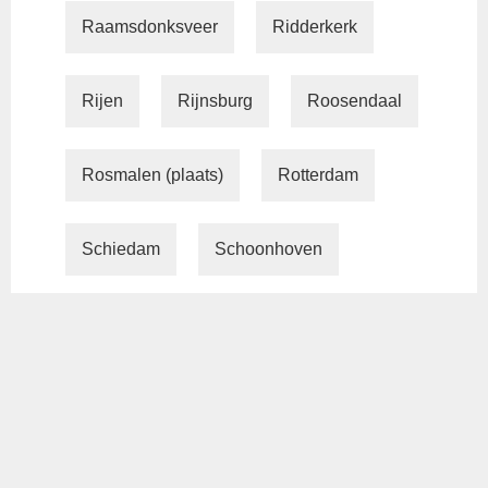
Raamsdonksveer
Ridderkerk
Rijen
Rijnsburg
Roosendaal
Rosmalen (plaats)
Rotterdam
Schiedam
Schoonhoven
Sint-Michielsgestel (plaats)
Sliedrecht
Soest (Nederland)
Tilburg
Utrecht (stad)