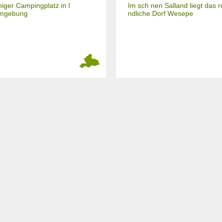
higer Campingplatz in l
Im sch nen Salland liegt das r
Umgebung
ndliche Dorf Wesepe