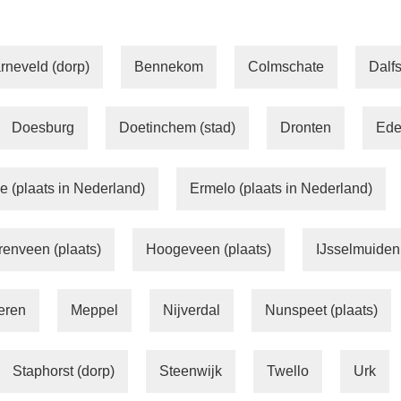
rneveld (dorp)
Bennekom
Colmschate
Dalf
Doesburg
Doetinchem (stad)
Dronten
Ede
e (plaats in Nederland)
Ermelo (plaats in Nederland)
enveen (plaats)
Hoogeveen (plaats)
IJsselmuiden 
eren
Meppel
Nijverdal
Nunspeet (plaats)
Staphorst (dorp)
Steenwijk
Twello
Urk