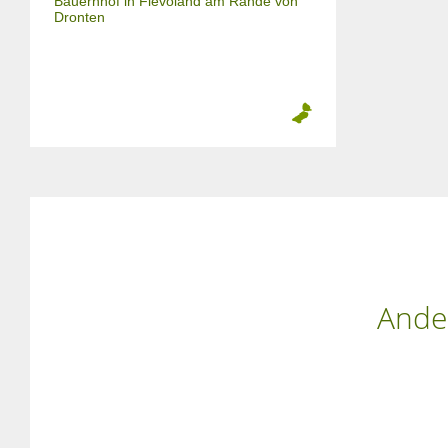
Bauernhof in Flevoland am Rande von
Dronten
Ande