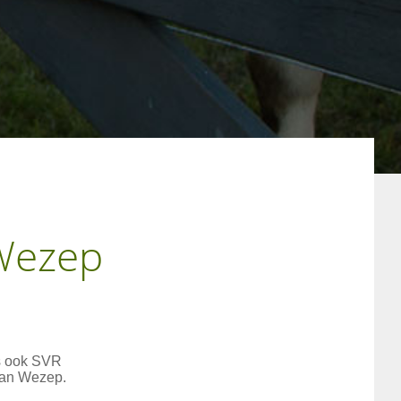
 Wezep
s ook SVR
van Wezep.