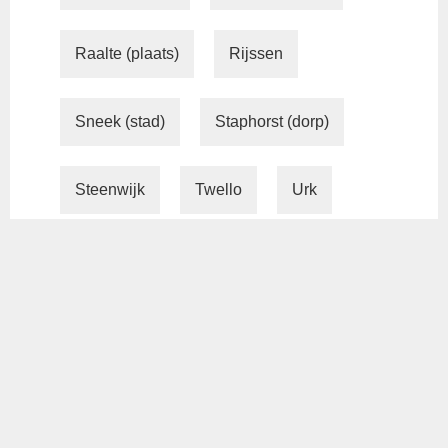
Raalte (plaats)
Rijssen
Sneek (stad)
Staphorst (dorp)
Steenwijk
Twello
Urk
Vaassen
Wezep
Wolvega
Zutphen (stad)
Zwolle