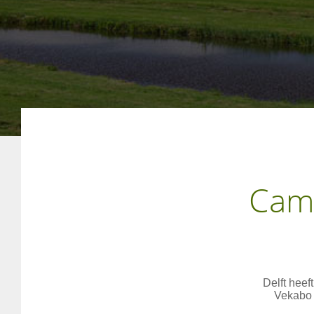
Camp
Delft hee
Vekabo 