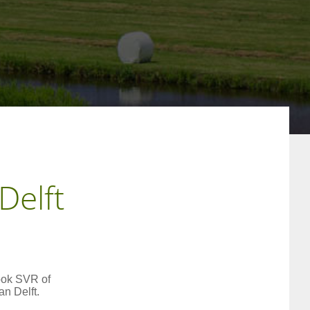
Delft
ook SVR of
n Delft.