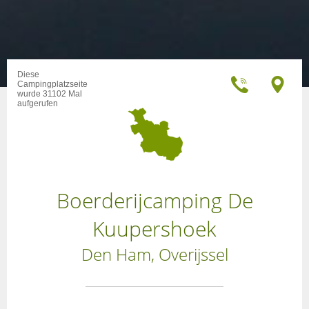
Diese
Campingplatzseite
wurde 31102 Mal
aufgerufen
Boerderijcamping De
Kuupershoek
Den Ham, Overijssel