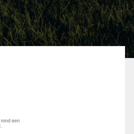
n rond een
.