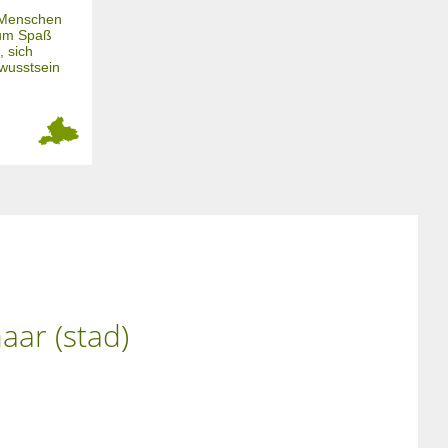
m Menschen
um Spaß
, sich
ewusstsein
aar (stad)