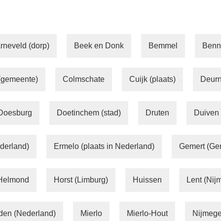
rneveld (dorp)
Beek en Donk
Bemmel
Ben
(gemeente)
Colmschate
Cuijk (plaats)
Deurn
Doesburg
Doetinchem (stad)
Druten
Duiven 
ederland)
Ermelo (plaats in Nederland)
Gemert (Ge
Helmond
Horst (Limburg)
Huissen
Lent (Nij
den (Nederland)
Mierlo
Mierlo-Hout
Nijmeg