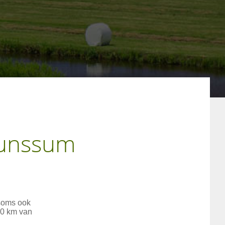
runssum
soms ook
20 km van