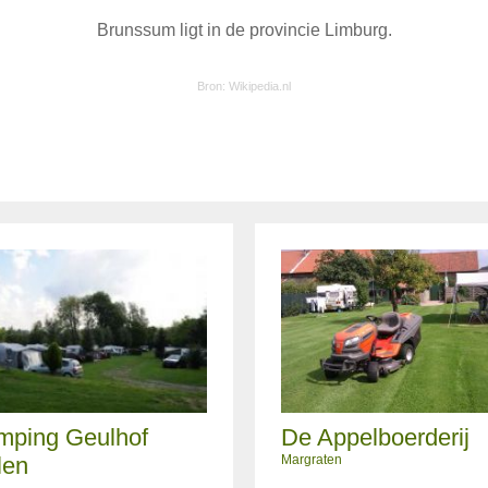
Brunssum ligt in de provincie Limburg.
Bron:
Wikipedia.nl
mping Geulhof
De Appelboerderij
len
Margraten