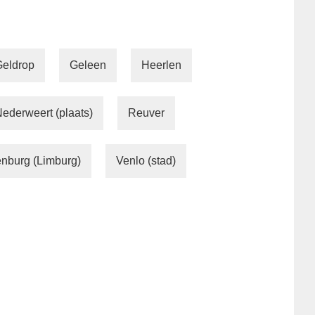
Geldrop
Geleen
Heerlen
ederweert (plaats)
Reuver
enburg (Limburg)
Venlo (stad)