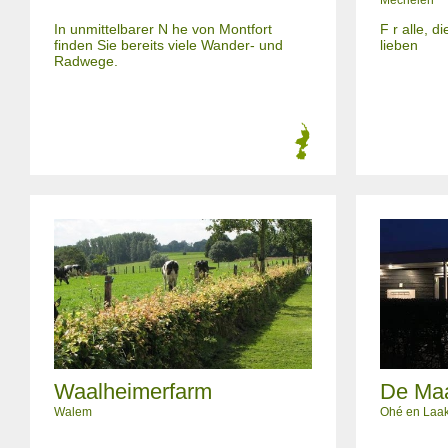
Mechelen
In unmittelbarer N he von Montfort
F r alle, 
finden Sie bereits viele Wander- und
lieben
Radwege.
Waalheimerfarm
De Ma
Walem
Ohé en Laa